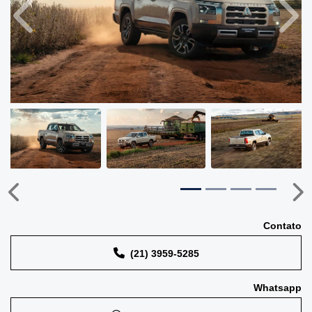
Anterior
Próx
Anterior
Pr
Contato
(21) 3959-5285
Whatsapp