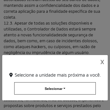
mantendo assim a confidencialidade dos dados e a
correta aplicação para a finalidade específica de sua
coleta.
12.3. Apesar de todas as soluções disponíveis e
utilizadas, o Controlador de Dados estará sempre
atento a novas funcionalidadesde segurança de
dados, bem como, em caso de incidentes dolosos,
como ataques hackers, ou culposos, em razão de
negligência ou imprudência de algum usuário.
12.4. O Controlador de Dados assume o compromisso
X
de informar qualquer incidente que possa gerar dano
para os usuários e titulares de dados armazenados aos
Selecione a unidade mais próxima a você.
próprios afetados e à Autoridade Nacional de Proteção
de Dados.
13. Os dados fornecidos e cujo tratamento seja
Selecionar
autorizado no momento do preenchimento de nossos
cadastros, formulários, links de acesso, orçamentos e
propostas sobre produtos e serviços prestados pelo