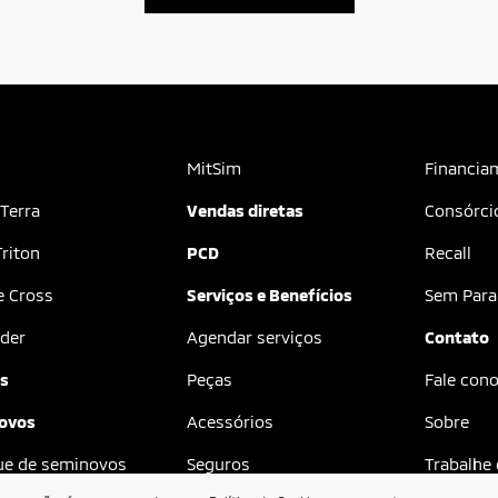
MitSim
Financia
 Terra
Vendas diretas
Consórci
riton
PCD
Recall
e Cross
Serviços e Benefícios
Sem Para
der
Agendar serviços
Contato
as
Peças
Fale con
ovos
Acessórios
Sobre
ue de seminovos
Seguros
Trabalhe