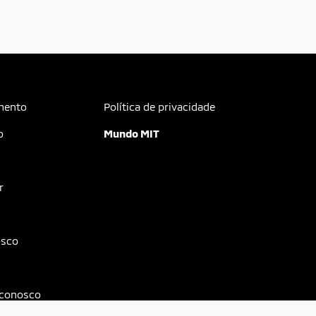
mento
Política de privacidade
o
Mundo MIT
r
osco
 conosco