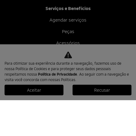
Serviços e Benefícios
Agendar serviços
Peças
Acessórios
Seguros
Para otimizar sua experiência durante a navegação, fazemos uso de
Financiamento
nossa Política de Cookies e para proteger seus dados pessoais
respeitamos nossa
Política de Privacidade
. Ao seguir com a navegação e
Consórcio
visita você concorda com nossas Políticas.
Aceitar
Recusar
Recall
Sem Parar
Contato
Fale conosco