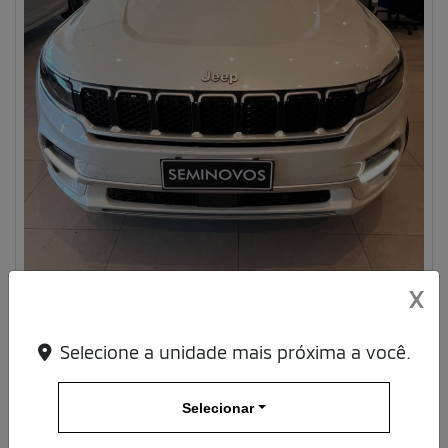
X
Compartilhe
Selecione a unidade mais próxima a você.
JEEP
JEEP COMMANDER 2.0 TD380 TURBO DIESEL OVERLAND AT9
4P AUTOMATICO 2023
Selecionar
Mitsubishi Rio Leblon
Ver Mais 1 lojas