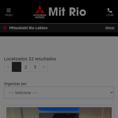
MENU
LIGAR
Mitsubishi Rio Leblon
Alterar
FILTRAR
Localizados 32 resultados
‹
1
2
3
›
Organizar por