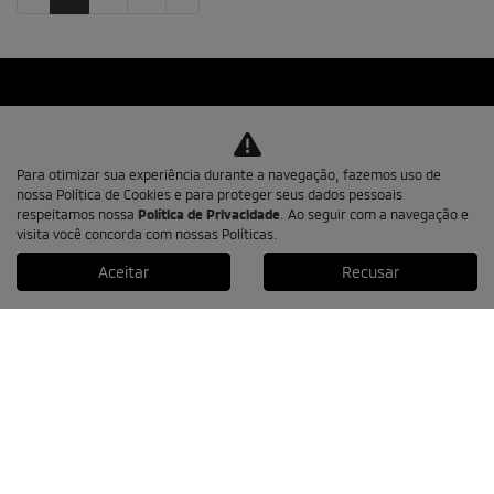
Para otimizar sua experiência durante a navegação, fazemos uso de
MIT RIO VEICULOS LTDA
nossa Política de Cookies e para proteger seus dados pessoais
respeitamos nossa
Política de Privacidade
. Ao seguir com a navegação e
CNPJ: 30.013.106/0001-90
visita você concorda com nossas Políticas.
Aceitar
Recusar
Novos
Triton Terra
Nova Triton