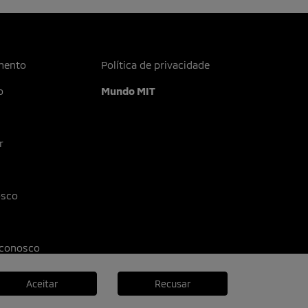
mento
Política de privacidade
o
Mundo MIT
r
osco
 conosco
Aceitar
Recusar