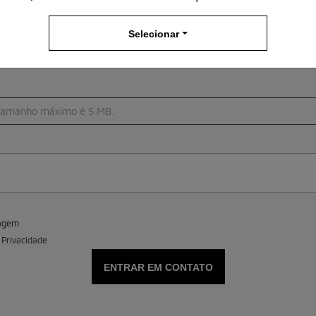
Selecionar
O tamanho máximo é 5 MB.
sagem
e Privacidade
ENTRAR EM CONTATO