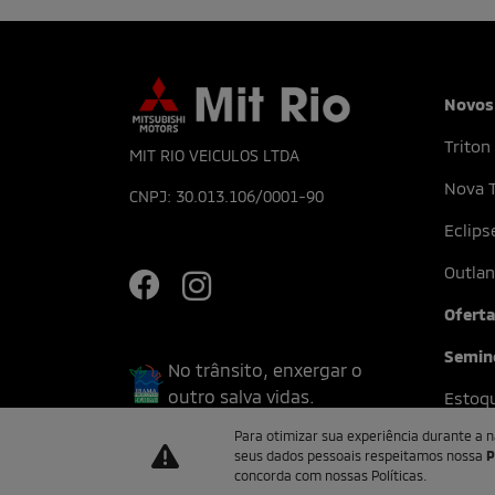
Novos
Triton
MIT RIO VEICULOS LTDA
Nova T
CNPJ: 30.013.106/0001-90
Eclips
Outlan
Ofert
Semin
No trânsito, enxergar o
outro salva vidas.
Estoq
Para otimizar sua experiência durante a 
seus dados pessoais respeitamos nossa
P
concorda com nossas Políticas.