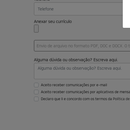
Anexar seu currículo
Envio de arquivo no formato PDF, DOC e DOCX. 
Alguma dúvida ou observação? Escreva aqui.
Aceito receber comunicações por e-mail
Aceito receber comunicações por aplicativos de men
Declaro que li e concordo com os termos da
Política d