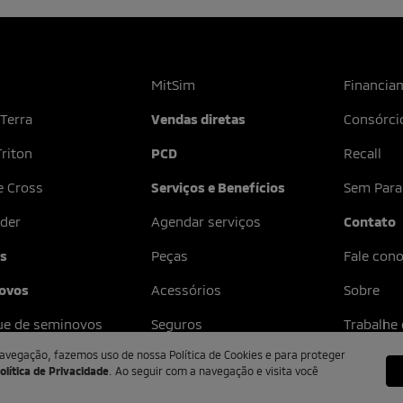
MitSim
Financia
 Terra
Vendas diretas
Consórci
riton
PCD
Recall
e Cross
Serviços e Benefícios
Sem Para
der
Agendar serviços
Contato
as
Peças
Fale con
ovos
Acessórios
Sobre
ue de seminovos
Seguros
Trabalhe
navegação, fazemos uso de nossa Política de Cookies e para proteger
olítica de Privacidade
. Ao seguir com a navegação e visita você
Desenvolvido pela DEALERSPACE ® Direitos Reservados.